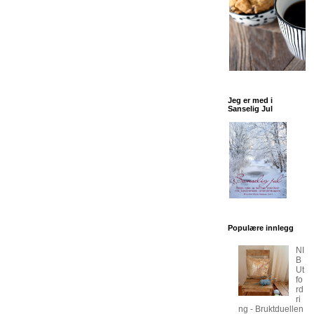
Jeg er med i
Sanselig Jul
Populære innlegg
NI
B
Ut
fo
rd
ri
ng - Bruktduellen