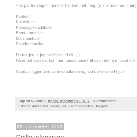
+ et par tre slag til min mor har kommet meg. (Snille mamma´n min)
Konfekt:
Kokoskuler
Kokossjokoladekuler
Brente mandler
Marsipankuler
Fløtekarameller
Da tror jeg at jeg har fått med alt. ;-)
Nå er det best det kommer masse besøk til oss i det nye huset slik at 
Hvordan ligger dere an med baksten og hva baker dere til jul?
Lagt inn av
Jane
kl.
tirsdag, desember 03, 2013
3 kommentarer:
Etiketter:
Adventstid
,
Baking
,
Jul
,
Juleforberedelser
,
Julegodt
29. november 2013