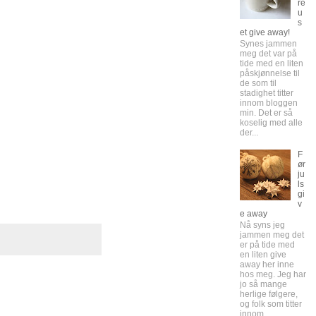
re
u
s
et give away!
Synes jammen
meg det var på
tide med en liten
påskjønnelse til
de som til
stadighet titter
innom bloggen
min. Det er så
koselig med alle
der...
F
ør
ju
ls
gi
v
e away
Nå syns jeg
jammen meg det
er på tide med
en liten give
away her inne
hos meg. Jeg har
jo så mange
herlige følgere,
og folk som titter
innom...