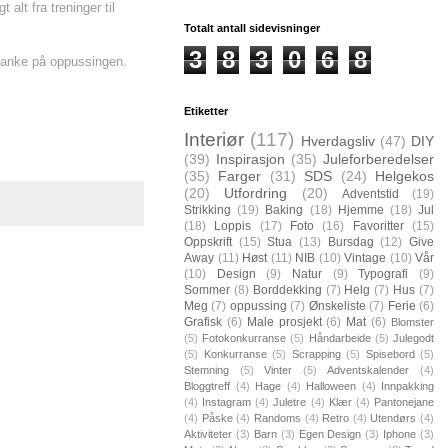
lt fra treninger til
Totalt antall sidevisninger
3
8
3
0
6
8
d tanke på oppussingen.
Etiketter
Interiør
(117)
Hverdagsliv
(47)
DIY
(39)
Inspirasjon
(35)
Juleforberedelser
(35)
Farger
(31)
SDS
(24)
Helgekos
(20)
Utfordring
(20)
Adventstid
(19)
Strikking
(19)
Baking
(18)
Hjemme
(18)
Jul
(18)
Loppis
(17)
Foto
(16)
Favoritter
(15)
Oppskrift
(15)
Stua
(13)
Bursdag
(12)
Give
Away
(11)
Høst
(11)
NIB
(10)
Vintage
(10)
Vår
(10)
Design
(9)
Natur
(9)
Typografi
(9)
Sommer
(8)
Borddekking
(7)
Helg
(7)
Hus
(7)
Meg
(7)
oppussing
(7)
Ønskeliste
(7)
Ferie
(6)
Grafisk
(6)
Male prosjekt
(6)
Mat
(6)
Blomster
(5)
Fotokonkurranse
(5)
Håndarbeide
(5)
Julegodt
(5)
Konkurranse
(5)
Scrapping
(5)
Spisebord
(5)
Stemning
(5)
Vinter
(5)
Adventskalender
(4)
Bloggtreff
(4)
Hage
(4)
Halloween
(4)
Innpakking
(4)
Instagram
(4)
Juletre
(4)
Klær
(4)
Pantonejane
(4)
Påske
(4)
Randoms
(4)
Retro
(4)
Utendørs
(4)
Aktiviteter
(3)
Barn
(3)
Egen Design
(3)
Iphone
(3)