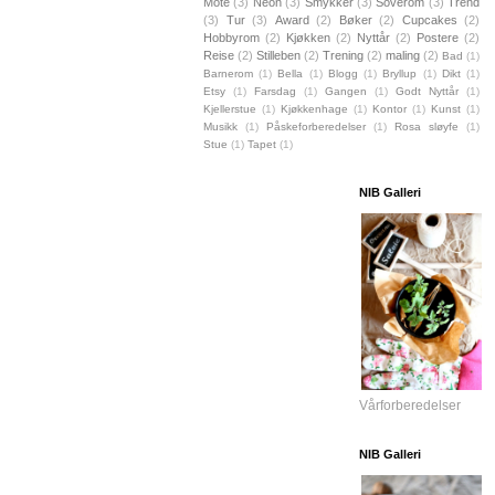
Mote
(3)
Neon
(3)
Smykker
(3)
Soverom
(3)
Trend
(3)
Tur
(3)
Award
(2)
Bøker
(2)
Cupcakes
(2)
Hobbyrom
(2)
Kjøkken
(2)
Nyttår
(2)
Postere
(2)
Reise
(2)
Stilleben
(2)
Trening
(2)
maling
(2)
Bad
(1)
Barnerom
(1)
Bella
(1)
Blogg
(1)
Bryllup
(1)
Dikt
(1)
Etsy
(1)
Farsdag
(1)
Gangen
(1)
Godt Nyttår
(1)
Kjellerstue
(1)
Kjøkkenhage
(1)
Kontor
(1)
Kunst
(1)
Musikk
(1)
Påskeforberedelser
(1)
Rosa sløyfe
(1)
Stue
(1)
Tapet
(1)
NIB Galleri
Vårforberedelser
NIB Galleri