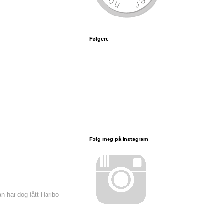
Følgere
Følg meg på Instagram
n har dog fått Haribo