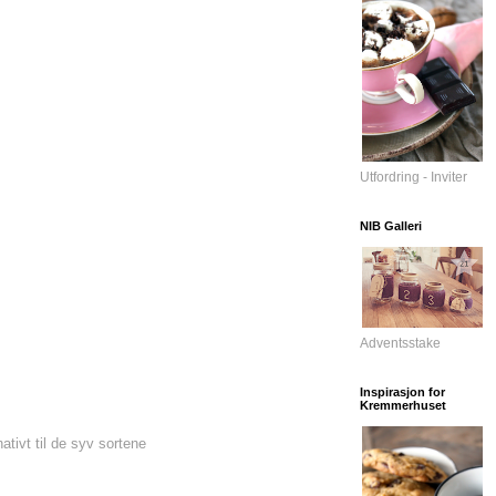
Utfordring - Inviter
NIB Galleri
Adventsstake
Inspirasjon for
Kremmerhuset
nativt til de syv sortene