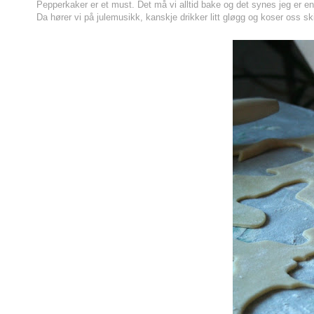
Pepperkaker er et must. Det må vi alltid bake og det synes jeg er en 
Da hører vi på julemusikk, kanskje drikker litt gløgg og koser oss sk