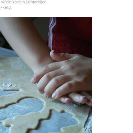
veldig koselig juletradisjon.
ikkelig.