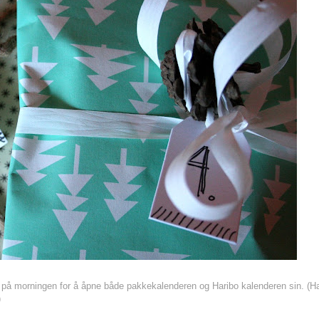
p på morningen for å åpne både pakkekalenderen og Haribo kalenderen sin. (Ha
)