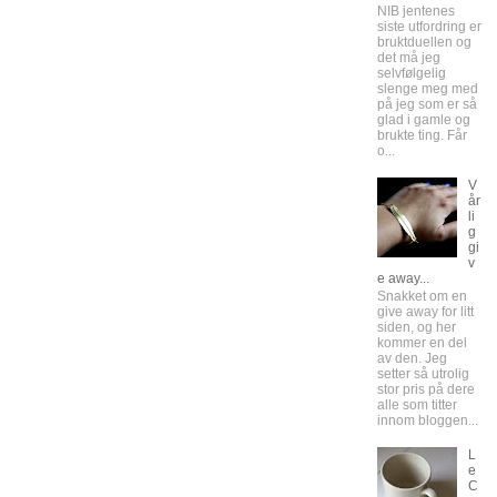
NIB jentenes
siste utfordring er
bruktduellen og
det må jeg
selvfølgelig
slenge meg med
på jeg som er så
glad i gamle og
brukte ting. Får
o...
V
år
li
g
gi
v
e away...
Snakket om en
give away for litt
siden, og her
kommer en del
av den. Jeg
setter så utrolig
stor pris på dere
alle som titter
innom bloggen...
L
e
C