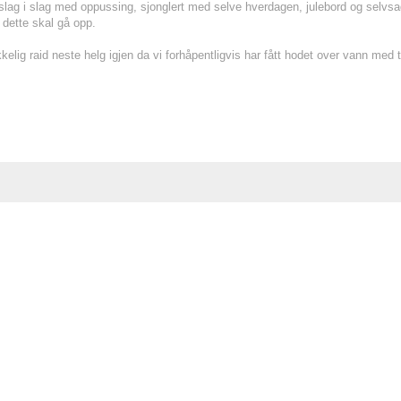
ag i slag med oppussing, sjonglert med selve hverdagen, julebord og selvsagt a
dette skal gå opp.
kkelig raid neste helg igjen da vi forhåpentligvis har fått hodet over vann me