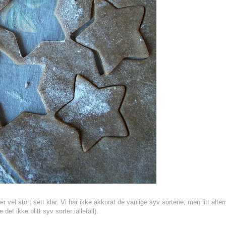
 er vel stort sett klar. Vi har ikke akkurat de vanlige syv sortene, men litt alter
det ikke blitt syv sorter iallefall).