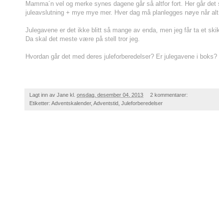
Mamma´n vel og merke synes dagene går så altfor fort. Her går det sl
juleavslutning + mye mye mer. Hver dag må planlegges nøye når alt 
Julegavene er det ikke blitt så mange av enda, men jeg får ta et ski
Da skal det meste være på stell tror jeg.
Hvordan går det med deres juleforberedelser? Er julegavene i boks?
Lagt inn av
Jane
kl.
onsdag, desember 04, 2013
2 kommentarer:
Etiketter:
Adventskalender
,
Adventstid
,
Juleforberedelser